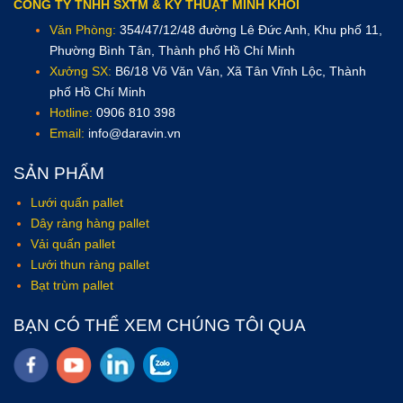
CÔNG TY TNHH SXTM & KỸ THUẬT MINH KHÔI
Văn Phòng:
354/47/12/48 đường Lê Đức Anh, Khu phố 11,
Phường Bình Tân, Thành phố Hồ Chí Minh
Xưởng SX:
B6/18 Võ Văn Vân, Xã Tân Vĩnh Lộc, Thành
phố Hồ Chí Minh
Hotline:
0906 810 398
Email:
info@daravin.vn
SẢN PHẨM
Lưới quấn pallet
Dây ràng hàng pallet
Vải quấn pallet
Lưới thun ràng pallet
Bạt trùm pallet
BẠN CÓ THỂ XEM CHÚNG TÔI QUA