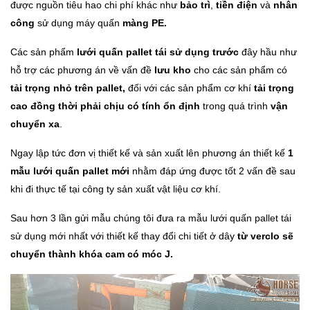
được nguồn tiêu hao chi phí khác như
bảo trì
,
tiền điện
và
nhân
công
sử dụng máy quấn
màng PE.
Các sản phẩm
lưới quấn pallet tái sử dụng trước
đây hầu như
hỗ trợ các phương án về vấn đề
lưu kho
cho các sản phẩm có
tải trọng nhỏ trên pallet,
đối với các sản phẩm cơ khí
tải trọng
cao đồng thời phải chịu có tính ổn định
trong quá trình
vận
chuyển xa
.
Ngay lập tức đơn vị thiết kế và sản xuất lên phương án thiết kế
1
mẫu lưới quấn pallet mới
nhằm đáp ứng được tốt 2 vấn đề sau
khi đi thực tế tại công ty sản xuất vật liệu cơ khí.
Sau hơn 3 lần gửi mẫu chúng tôi đưa ra mẫu lưới quấn pallet tái
sử dụng mới nhất với thiết kế thay đổi chi tiết ở dây
từ verclo sẽ
chuyển thành khóa cam có móc J.