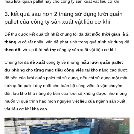
mẫu lưới quấn pallet này cho công ty sản xuất vật liệu cơ khí.
3. kết quả sau hơn 2 tháng sử dụng lưới quấn
pallet của công ty sản xuất vật liệu cơ khí
Để thu được kết quả tốt nhất chúng tôi đã đặt
mốc thời gian là 2
tháng
vì có rất nhiều vấn đề phát sinh trong quá trình sử dụng để
theo dõi
và kịp thời
hỗ trợ
công ty sản xuất vật liệu cơ khí.
Chúng tôi đã
đề xuất
công ty về những
mẫu lưới quấn pallet
dự phòng
cho
từng mục tiêu công việc
tại kho nâng cao được
độ bền của lưới quấn palet tái sử dụng, nếu chỉ sử dụng một mẫu
lưới quấn pallet duy nhất cho toàn bộ công việc từ vận chuyển
đến lưu kho khả năng độ bền của lưới sẽ không được như mong
muốn vì quá trình hao mòn nguyên việt liệu của ngành sản xuất
vật liệu cơ khí khá cao.