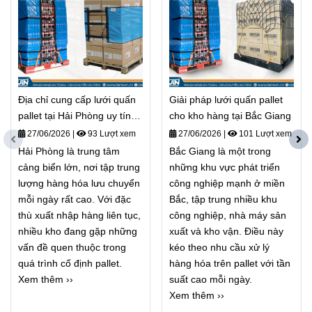
Địa chỉ cung cấp lưới quấn
Giải pháp lưới quấn pallet
pallet tại Hải Phòng uy tín,
cho kho hàng tại Bắc Giang
giá tốt
27/06/2026
|
93 Lượt xem
27/06/2026
|
101 Lượt xem
Hải Phòng là trung tâm
Bắc Giang là một trong
cảng biển lớn, nơi tập trung
những khu vực phát triển
lượng hàng hóa lưu chuyển
công nghiệp mạnh ở miền
mỗi ngày rất cao. Với đặc
Bắc, tập trung nhiều khu
thù xuất nhập hàng liên tục,
công nghiệp, nhà máy sản
nhiều kho đang gặp những
xuất và kho vận. Điều này
vấn đề quen thuộc trong
kéo theo nhu cầu xử lý
quá trình cố định pallet.
hàng hóa trên pallet với tần
Xem thêm ››
suất cao mỗi ngày.
Xem thêm ››