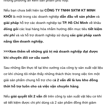
những phương án kèm sản phẩm phù hợp.
Nếu bạn chưa biết hiện tại
CÔNG TY TNHH SXTM KT MINH
KHÔI
là một trong các doanh nghiệp
dẫn đầu về sản phẩm
và
giải pháp
hỗ trợ các doanh nghiệp tại
TP. Hồ Chí Minh
về khâu
đóng gói
các loại hàng hóa nhằm hướng đến mục tiêu
tiết kiệm
chi phí
và và hỗ trợ doanh nghiệp sử dụng
các giải pháp xanh
nâng tầm doanh nghiệp.
>>>Xem thêm về những giá trị mà doanh nghiệp đạt được
khi chuyển đổi cơ cấu xanh
Sau những lần thực tế tại kho xưởng của công ty sản xuất vật liệu
cơ khí chúng tôi nhận thấy những thách thức trong việc tìm một
giải sản phẩm chung hỗ trợ cho c
ả 2 vấn đề là lưu kho đồng
thời hỗ trợ luôn cho cả việc vận chuyển hàng
.
Nếu
giải quyết tốt 2 vấn
đề trên công ty sản xuất vật liệu cơ khí
sẽ tiết kiệm được chi phí dùng cả 2 sản phẩm đồng thời giảm