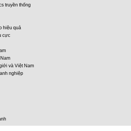
cs truyền thống
ao hiệu quả
u cực
Nam
t Nam
 giới và Việt Nam
doanh nghiệp
anh