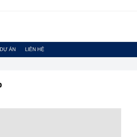
DỰ ÁN
LIÊN HỆ
p