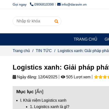
Gọi ngay
0906810398
info@daravin.vn
TRANG CHỦ
GI
Trang chủ
/
TIN TỨC
/
Logistics xanh: Giải pháp ph
Logistics xanh: Giải pháp ph
Ngày đăng:
12/04/2025
505 Lượt xem
Mục lục
[
Ẩn
]
I. Khái niệm Logistics xanh
1. Logistics xanh là gì?