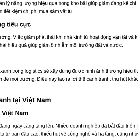
 quản lý năng lượng hiệu quả trong kho bãi giúp giảm đáng kể ch
 tiết kiệm chi phí mua sắm vật tư.
ng tiêu cực
rường. Việc giảm phát thải khí nhà kính từ hoạt động vận tải và 
 thải hiệu quả giúp giảm ô nhiễm môi trường đất và nước.
xanh trong logistics sẽ xây dựng được hình ảnh thương hiệu tí
ề môi trường. Điều này tạo ra lợi thế cạnh tranh, thu hút khách
xanh tại Việt Nam
i Việt Nam
đang ngày càng tăng lên. Nhiều doanh nghiệp đã bắt đầu triển k
đầu tư ban đầu cao, thiếu hụt về công nghệ và hạ tầng, cũng nh