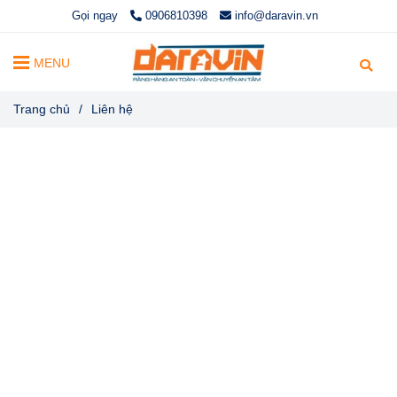
Gọi ngay
0906810398
info@daravin.vn
MENU
Trang chủ
/
Liên hệ